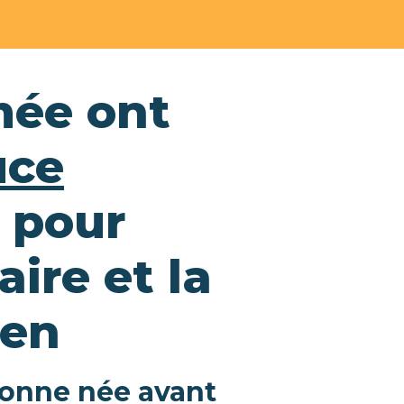
mée ont
uce
pour
ire et la
ien
rsonne née avant