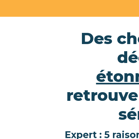
Des ch
dé
éton
retrouve
sé
Expert : 5 rais