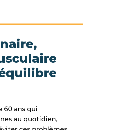
naire,
usculaire
équilibre
 60 ans qui
ênes au quotidien,
viter ces problèmes.