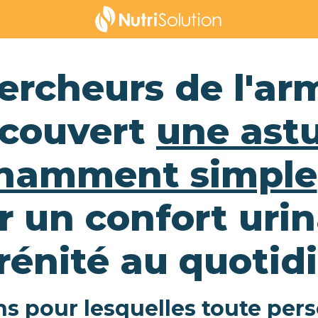
ercheurs de l'ar
couvert
une ast
namment simple
r un confort urina
rénité au quotid
ons pour lesquelles toute pe